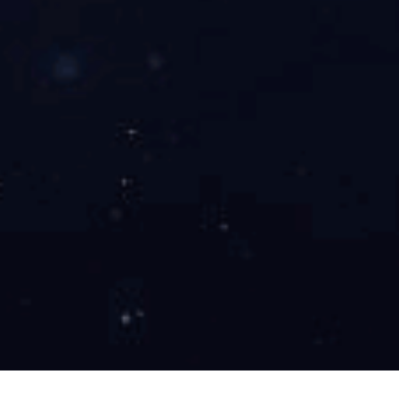
联络星空·综合体育官方网站
星空·综合(体育中国)官方网站 - 🧧🧧😄😄✅星空综合,体育中
国✅星空·综合(体育中国)官方网站👑【jjxsgyk.com】👑是亚
洲顶级星空美食平台,运动能量！星空综合官网提供运动员
食谱、健康轻食、户外烹饪！星空综合：星空美食,能量补