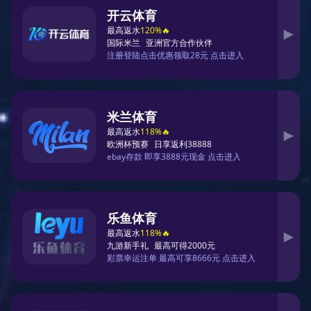
远影响
Posted On:
2026-03-07 13:24:37
文章摘要的内容：
本文深入探讨NBA球星卡梅隆·安东尼的职业生涯及其对篮球
文化的广泛影响。从他的起步到职业生涯巅峰，再到他在社
会和文化层面的深远影响，每个方面都展示了他作为球员和
文化象征的独特之处。
1、早期生涯与突破
卡梅隆·安东尼的篮球生涯始于他进入NBA的早期阶段。在
2003年，他作为季后赛MVP带领锡拉丘兹大学赢得NCAA冠
军，这一时期奠定了他在篮球界的影响力基础。
随着他进入NBA联盟，安东尼迅速成为丹佛掘金队的核心球
员。他的得分能力和领导才能使他在职业生涯早期就备受关